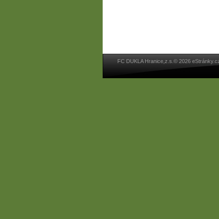
FC DUKLA Hranice,z.s.© 2026 eStránky.