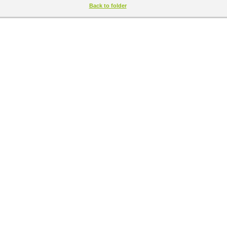
Back to folder