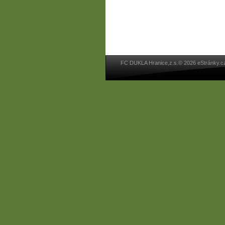
FC DUKLA Hranice,z.s.© 2026 eStránky.