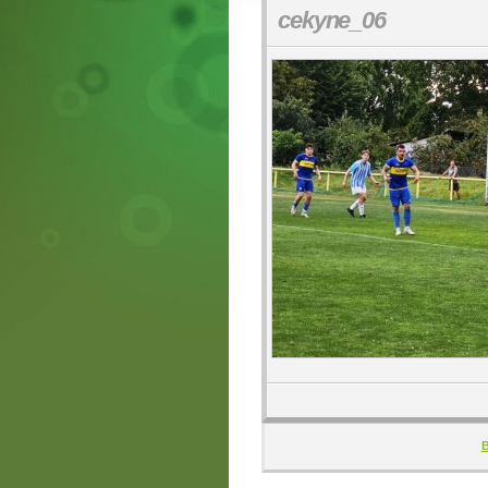
cekyne_06
B