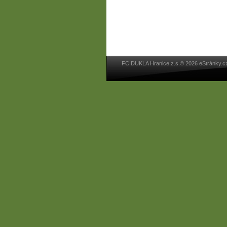
FC DUKLA Hranice,z.s.© 2026 eStránky.