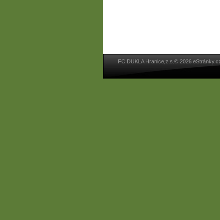
FC DUKLA Hranice,z.s.© 2026 eStránky.