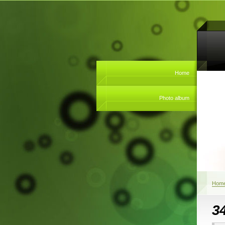
Home
Photo album
Hom
3