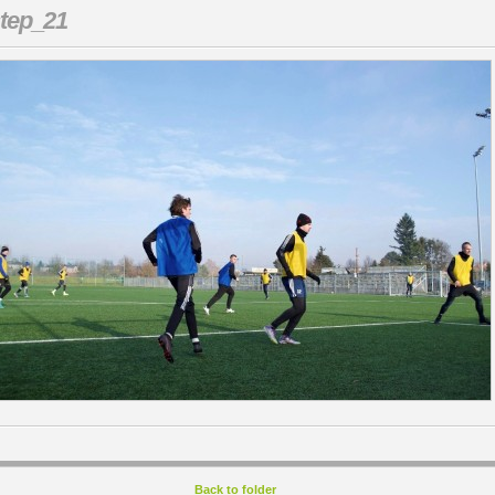
tep_21
Back to folder