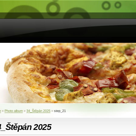
e
»
Photo album
»
34_Štěpán 2025
»
step_21
4_Štěpán 2025