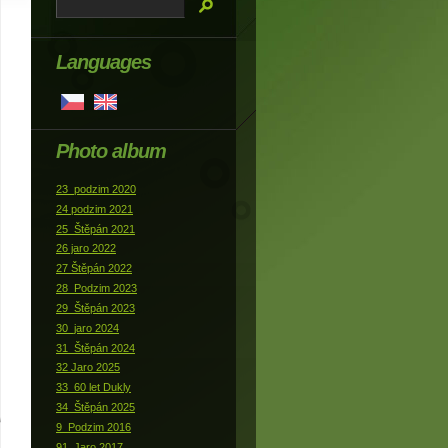
Languages
Photo album
23_podzim 2020
24 podzim 2021
25_Štěpán 2021
26 jaro 2022
27 Štěpán 2022
28_Podzim 2023
29_Štěpán 2023
30_jaro 2024
31_Štěpán 2024
32 Jaro 2025
33_60 let Dukly
34_Štěpán 2025
9_Podzim 2016
91_Jaro 2017