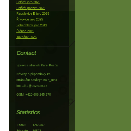
Potštát jaro 2026
Potštát podzim 2025
Radslavice B jaro 2025
Říkovice jaro 2025
Soběchleby jaro 2019
Štěpán 2019
Tovačov 2026
Contact
Správce stránek Karel Košťál
Návrhy a připomínky ke
stránkám zasílejte na e_mail.:
kostalka@seznam.cz
GSM: +420 608 245 270
Statistics
Total:
1266407
Month:
36573