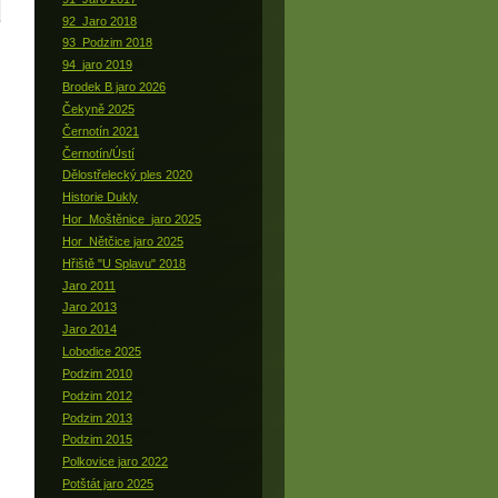
92_Jaro 2018
93_Podzim 2018
94_jaro 2019
Brodek B jaro 2026
Čekyně 2025
Černotín 2021
Černotín/Ústí
Dělostřelecký ples 2020
Historie Dukly
Hor_Moštěnice_jaro 2025
Hor_Nětčice jaro 2025
Hřiště "U Splavu" 2018
Jaro 2011
Jaro 2013
Jaro 2014
Lobodice 2025
Podzim 2010
Podzim 2012
Podzim 2013
Podzim 2015
Polkovice jaro 2022
Potštát jaro 2025