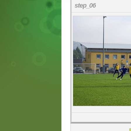
step_06
B