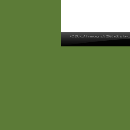
FC DUKLA Hranice,z.s.© 2026 eStránky.