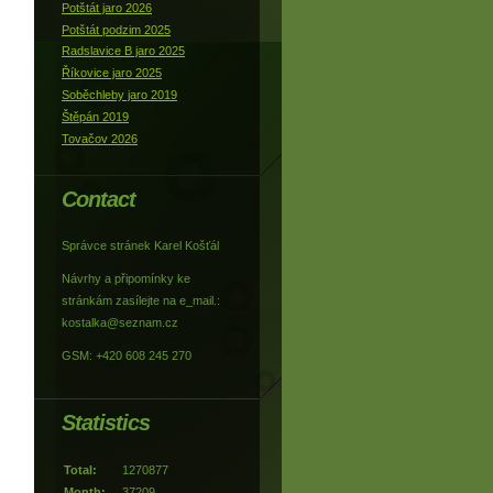
Potštát jaro 2026
Potštát podzim 2025
Radslavice B jaro 2025
Říkovice jaro 2025
Soběchleby jaro 2019
Štěpán 2019
Tovačov 2026
Contact
Správce stránek Karel Košťál
Návrhy a připomínky ke
stránkám zasílejte na e_mail.:
kostalka@seznam.cz
GSM: +420 608 245 270
Statistics
Total:
1270877
Month:
37209