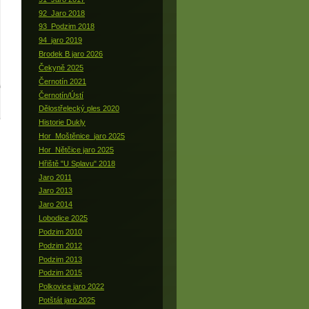
92_Jaro 2018
93_Podzim 2018
94_jaro 2019
Brodek B jaro 2026
Čekyně 2025
Černotín 2021
Černotín/Ústí
Dělostřelecký ples 2020
Historie Dukly
Hor_Moštěnice_jaro 2025
Hor_Nětčice jaro 2025
Hřiště "U Splavu" 2018
Jaro 2011
Jaro 2013
Jaro 2014
Lobodice 2025
Podzim 2010
Podzim 2012
Podzim 2013
Podzim 2015
Polkovice jaro 2022
Potštát jaro 2025