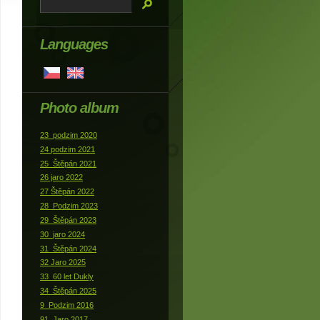
Languages
Photo album
23_podzim 2020
24 podzim 2021
25_Štěpán 2021
26 jaro 2022
27 Štěpán 2022
28_Podzim 2023
29_Štěpán 2023
30_jaro 2024
31_Štěpán 2024
32 Jaro 2025
33_60 let Dukly
34_Štěpán 2025
9_Podzim 2016
91_Jaro 2017