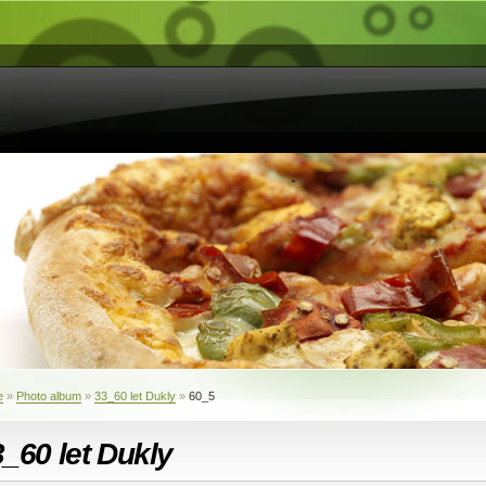
e
»
Photo album
»
33_60 let Dukly
»
60_5
_60 let Dukly