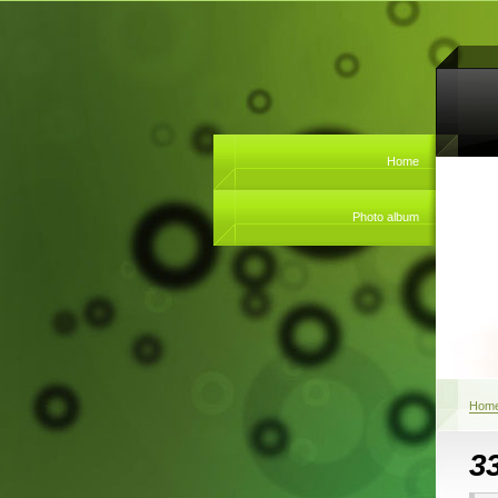
Home
Photo album
Hom
33