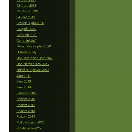
92_Jaro 2018
93_Podzim 2018
94_jaro 2019
Brodek B jaro 2026
Čekyně 2025
Černotín 2021
Černotín/Ústí
Dělostřelecký ples 2020
Historie Dukly
Hor_Moštěnice_jaro 2025
Hor_Nětčice jaro 2025
Hřiště "U Splavu" 2018
Jaro 2011
Jaro 2013
Jaro 2014
Lobodice 2025
Podzim 2010
Podzim 2012
Podzim 2013
Podzim 2015
Polkovice jaro 2022
Potštát jaro 2025