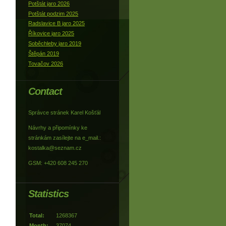
Potštát jaro 2026
Potštát podzim 2025
Radslavice B jaro 2025
Říkovice jaro 2025
Soběchleby jaro 2019
Štěpán 2019
Tovačov 2026
Contact
Správce stránek Karel Košťál
Návrhy a připomínky ke
stránkám zasílejte na e_mail.:
kostalka@seznam.cz
GSM: +420 608 245 270
Statistics
Total:
1268367
Month:
37074