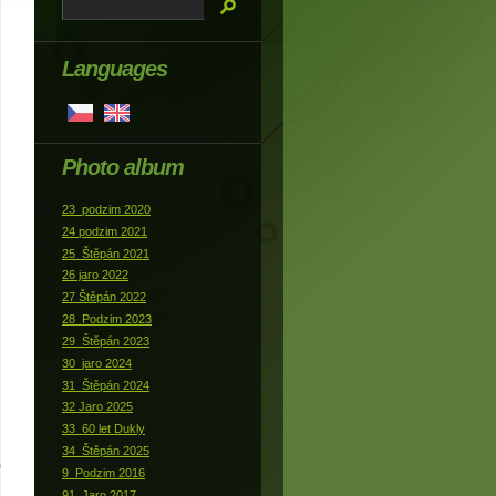
Languages
Photo album
23_podzim 2020
24 podzim 2021
25_Štěpán 2021
26 jaro 2022
27 Štěpán 2022
28_Podzim 2023
29_Štěpán 2023
30_jaro 2024
31_Štěpán 2024
32 Jaro 2025
33_60 let Dukly
34_Štěpán 2025
9_Podzim 2016
91_Jaro 2017