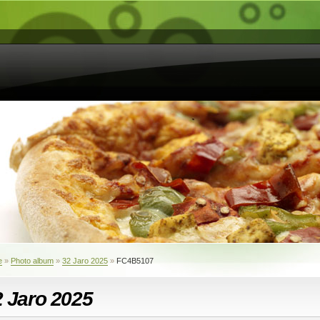
e
»
Photo album
»
32 Jaro 2025
»
FC4B5107
 Jaro 2025