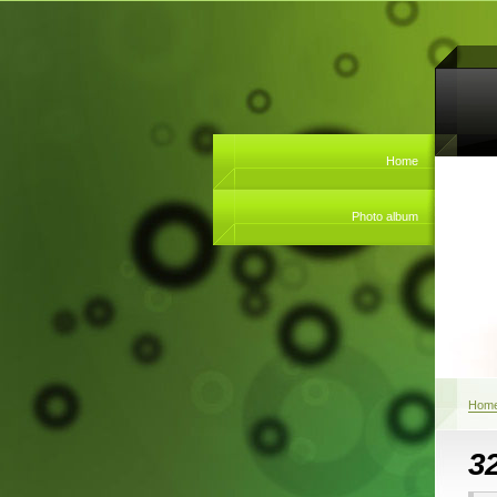
Home
Photo album
Hom
32