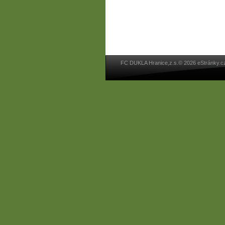
FC DUKLA Hranice,z.s.© 2026 eStránky.