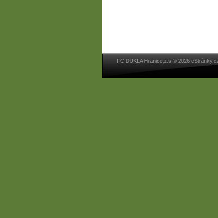
FC DUKLA Hranice,z.s.© 2026 eStránky.