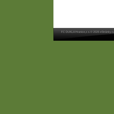
FC DUKLA Hranice,z.s.© 2026 eStránky.