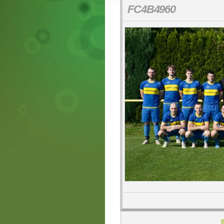
FC4B4960
B