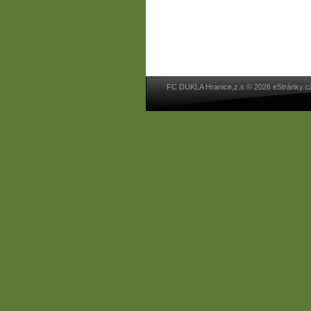
FC DUKLA Hranice,z.s.© 2026 eStránky.