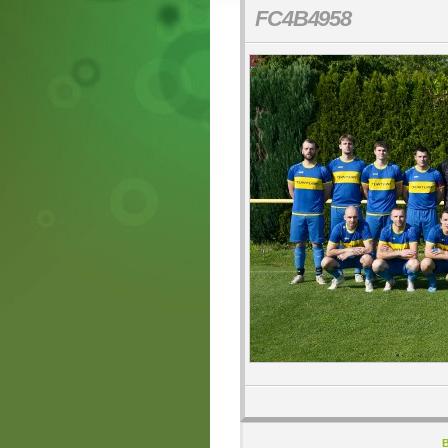
FC4B4958
B