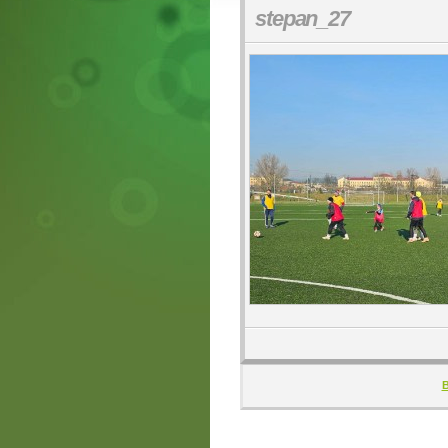
stepan_27
B