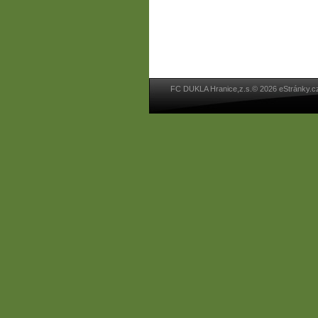
FC DUKLA Hranice,z.s.© 2026 eStránky.