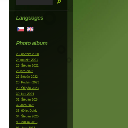
Languages
Photo album
23_podzim 2020
24 podzim 2021
25_Štěpán 2021
26 jaro 2022
27 Štěpán 2022
28_Podzim 2023
29_Štěpán 2023
30_jaro 2024
31_Štěpán 2024
32 Jaro 2025
33_60 let Dukly
34_Štěpán 2025
9_Podzim 2016
91_Jaro 2017