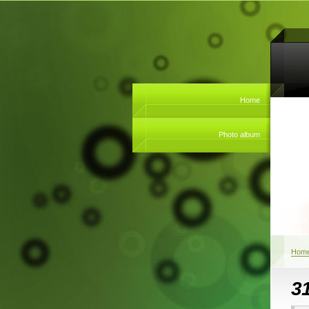
Home
Photo album
Hom
3