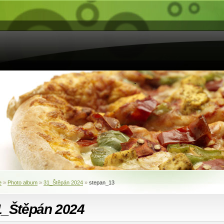
e
»
Photo album
»
31_Štěpán 2024
»
stepan_13
1_Štěpán 2024