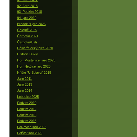
92_Jaro 2018
93_Podzim 2018
94_jaro 2019
Brodek B jaro 2026
Čekyně 2025
Černotín 2021
Černotín/Ústí
Dělostřelecký ples 2020
Historie Dukly
Hor_Moštěnice_jaro 2025
Hor_Nětčice jaro 2025
Hřiště "U Splavu" 2018
Jaro 2011
Jaro 2013
Jaro 2014
Lobodice 2025
Podzim 2010
Podzim 2012
Podzim 2013
Podzim 2015
Polkovice jaro 2022
Potštát jaro 2025