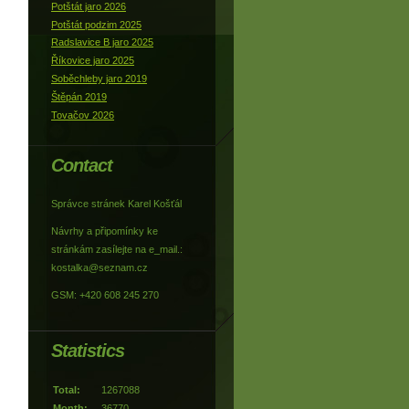
Potštát jaro 2026
Potštát podzim 2025
Radslavice B jaro 2025
Říkovice jaro 2025
Soběchleby jaro 2019
Štěpán 2019
Tovačov 2026
Contact
Správce stránek Karel Košťál
Návrhy a připomínky ke
stránkám zasílejte na e_mail.:
kostalka@seznam.cz
GSM: +420 608 245 270
Statistics
Total:
1267088
Month:
36770