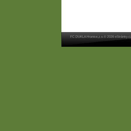
FC DUKLA Hranice,z.s.© 2026 eStránky.