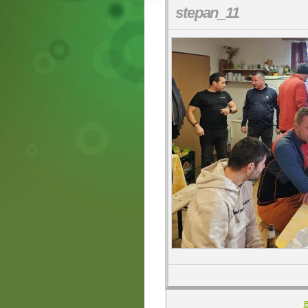
stepan_11
B