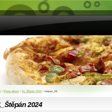
e
»
Photo album
»
31_Štěpán 2024
»
stepan_04
1_Štěpán 2024