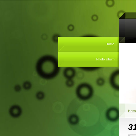
Home
Photo album
Hom
3