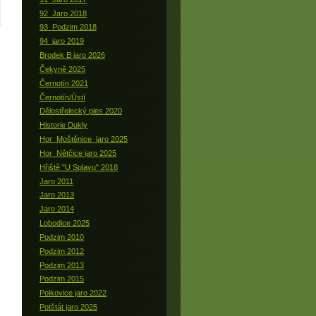
92_Jaro 2018
93_Podzim 2018
94_jaro 2019
Brodek B jaro 2026
Čekyně 2025
Černotín 2021
Černotín/Ústí
Dělostřelecký ples 2020
Historie Dukly
Hor_Moštěnice_jaro 2025
Hor_Nětčice jaro 2025
Hřiště "U Splavu" 2018
Jaro 2011
Jaro 2013
Jaro 2014
Lobodice 2025
Podzim 2010
Podzim 2012
Podzim 2013
Podzim 2015
Polkovice jaro 2022
Potštát jaro 2025