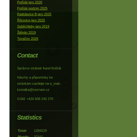
Potštát jaro 2026
Potštát podzim 2025
Radslavice B jaro 2025
Říkovice jaro 2025
Soběchleby jaro 2019
Štěpán 2019
Tovačov 2026
Contact
Správce stránek Karel Košťál
Návrhy a připomínky ke
stránkám zasílejte na e_mail.:
kostalka@seznam.cz
GSM: +420 608 245 270
Statistics
Total:
1269229
Month:
37441