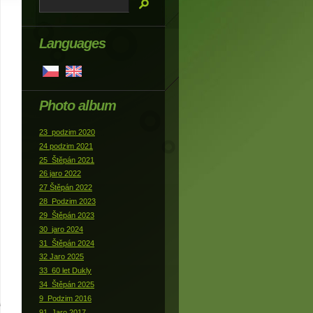
Languages
Photo album
23_podzim 2020
24 podzim 2021
25_Štěpán 2021
26 jaro 2022
27 Štěpán 2022
28_Podzim 2023
29_Štěpán 2023
30_jaro 2024
31_Štěpán 2024
32 Jaro 2025
33_60 let Dukly
34_Štěpán 2025
9_Podzim 2016
91_Jaro 2017